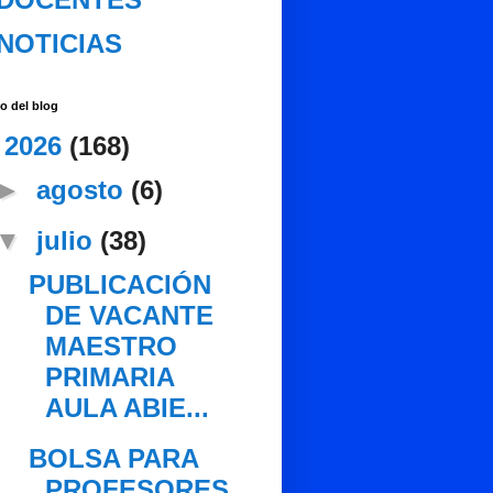
NOTICIAS
o del blog
▼
2026
(168)
►
agosto
(6)
▼
julio
(38)
PUBLICACIÓN
DE VACANTE
MAESTRO
PRIMARIA
AULA ABIE...
BOLSA PARA
PROFESORES