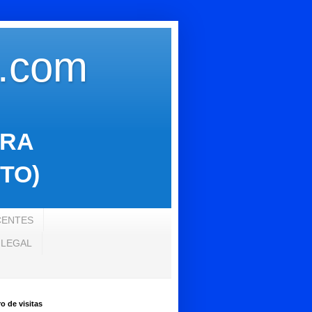
s.com
ARA
TO)
CENTES
 LEGAL
 de visitas