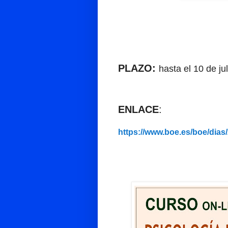
PLAZO:
hasta el 10 de ju
ENLACE
:
https://www.boe.es/boe/dias