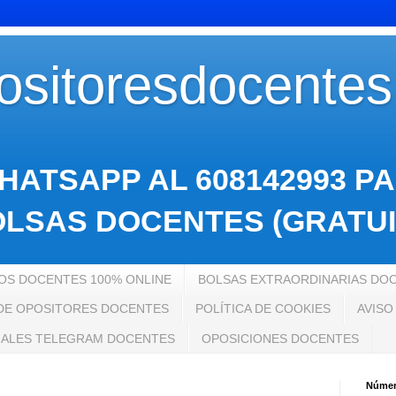
sitoresdocente
HATSAPP AL 608142993 P
LSAS DOCENTES (GRATUI
S DOCENTES 100% ONLINE
BOLSAS EXTRAORDINARIAS DO
 DE OPOSITORES DOCENTES
POLÍTICA DE COOKIES
AVISO
ALES TELEGRAM DOCENTES
OPOSICIONES DOCENTES
Número