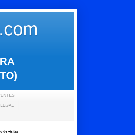
s.com
ARA
TO)
CENTES
 LEGAL
 de visitas