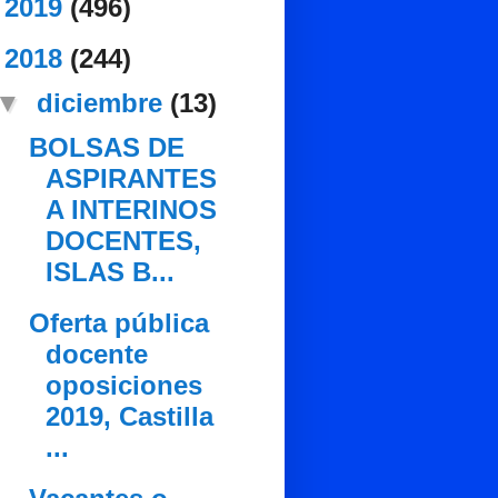
►
2019
(496)
▼
2018
(244)
▼
diciembre
(13)
BOLSAS DE
ASPIRANTES
A INTERINOS
DOCENTES,
ISLAS B...
Oferta pública
docente
oposiciones
2019, Castilla
...