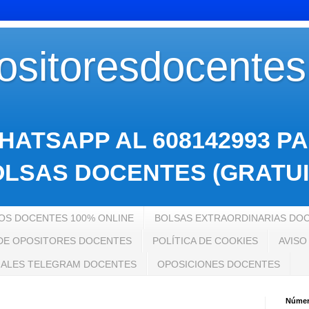
sitoresdocente
HATSAPP AL 608142993 P
LSAS DOCENTES (GRATUI
S DOCENTES 100% ONLINE
BOLSAS EXTRAORDINARIAS DO
 DE OPOSITORES DOCENTES
POLÍTICA DE COOKIES
AVISO
ALES TELEGRAM DOCENTES
OPOSICIONES DOCENTES
Número