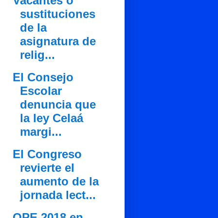
Vacantes o
sustituciones
de la
asignatura de
relig...
El Consejo
Escolar
denuncia que
la ley Celaá
margi...
El Congreso
revierte el
aumento de la
jornada lect...
OPE 2018 en