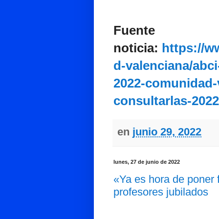
Fuente
noticia:
https://
d-valenciana/abc
2022-comunidad-
consultarlas-202
en
junio 29, 2022
lunes, 27 de junio de 2022
«Ya es hora de poner f
profesores jubilados