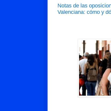
Notas de las oposici
Valenciana: cómo y dó