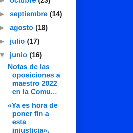
►
octubre
(23)
►
septiembre
(14)
►
agosto
(18)
►
julio
(17)
▼
junio
(16)
Notas de las
oposiciones a
maestro 2022
en la Comu...
«Ya es hora de
poner fin a
esta
injusticia»,