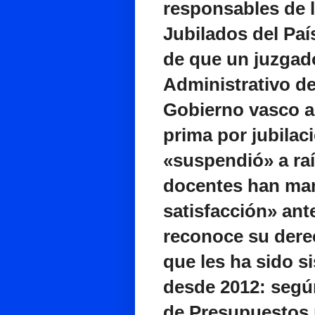
responsables de 
Jubilados del Pa
de que un juzgad
Administrativo de
Gobierno vasco a 
prima por jubilac
«suspendió» a raí
docentes han man
satisfacción» ant
reconoce su derec
que les ha sido 
desde 2012: según
de Presupuestos 