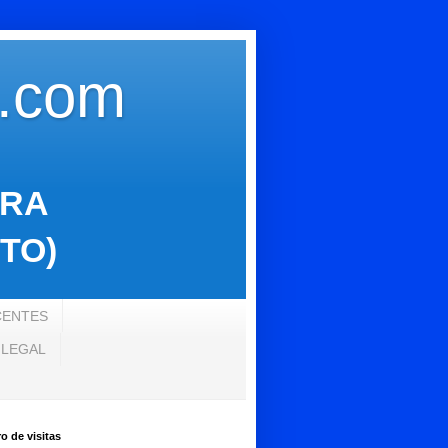
s.com
ARA
TO)
CENTES
 LEGAL
 de visitas