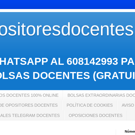
sitoresdocente
HATSAPP AL 608142993 P
LSAS DOCENTES (GRATUI
S DOCENTES 100% ONLINE
BOLSAS EXTRAORDINARIAS DO
 DE OPOSITORES DOCENTES
POLÍTICA DE COOKIES
AVISO
ALES TELEGRAM DOCENTES
OPOSICIONES DOCENTES
Número