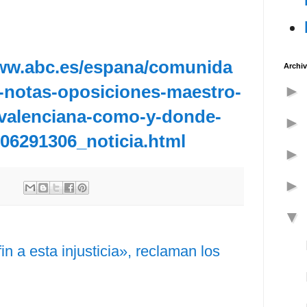
www.abc.es/espana/comunida
Archiv
i-notas-oposiciones-maestro-
valenciana-como-y-donde-
206291306_noticia.html
in a esta injusticia», reclaman los