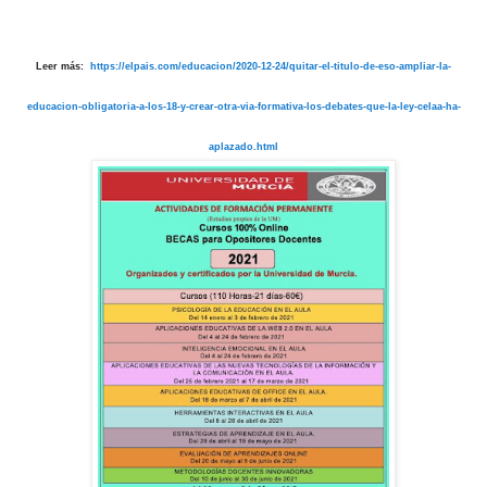
Leer más:
https://elpais.com/educacion/2020-12-24/quitar-el-titulo-de-eso-ampliar-la-
educacion-obligatoria-a-los-18-y-crear-otra-via-formativa-los-debates-que-la-ley-celaa-ha-
aplazado.html