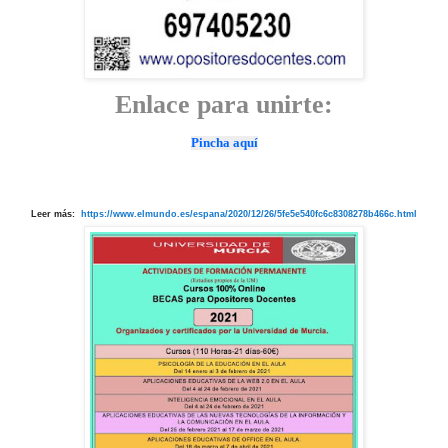
Enlace para unirte:
Pincha aquí
Leer más:
https://www.elmundo.es/espana/2020/12/26/5fe5e540fc6c8308278b466c.html