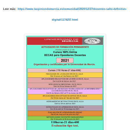
Leer más:
https://www.laopiniondemurcia.es/comunidad/2020/12/27/docentes-salto-definitivo-
digital/1174257.html