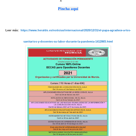
Pincha aquí
Leer más:
https://www.heraldo.es/noticias/internacional/2020/12/31/el-papa-agradece-a-los-
sanitarios-y-docentes-su-labor-durante-la-pandemia-1412865.html