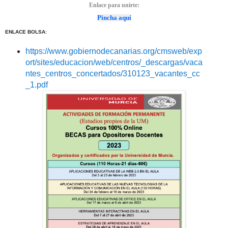
Enlace para unirte:
Pincha aquí
ENLACE BOLSA:
https://www.gobiernodecanarias.org/cmsweb/exp
ort/sites/educacion/web/centros/_descargas/vaca
ntes_centros_concertados/310123_vacantes_cc
_1.pdf