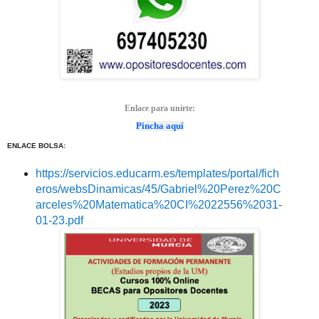
Enlace para unirte:
Pincha aquí
ENLACE BOLSA:
https://servicios.educarm.es/templates/portal/fich
eros/websDinamicas/45/Gabriel%20Perez%20C
arceles%20Matematica%20CI%2022556%2031-
01-23.pdf