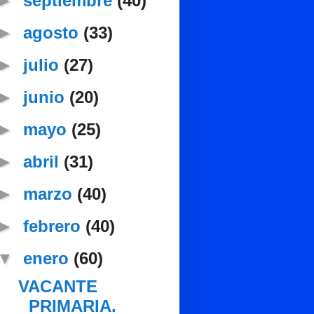
►
septiembre
(40)
►
agosto
(33)
►
julio
(27)
►
junio
(20)
►
mayo
(25)
►
abril
(31)
►
marzo
(40)
►
febrero
(40)
▼
enero
(60)
VACANTE
PRIMARIA.