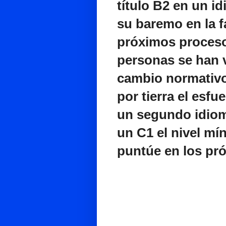
título B2 en un i
su baremo en la f
próximos procesos
personas se han 
cambio normativo
por tierra el esf
un segundo idiom
un C1 el nivel mí
puntúe en los pr