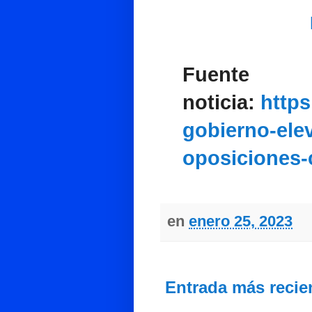
Fuente
noticia:
https
gobierno-elev
oposiciones-
en
enero 25, 2023
Entrada más recie