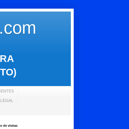
s.com
ARA
TO)
CENTES
 LEGAL
 de visitas