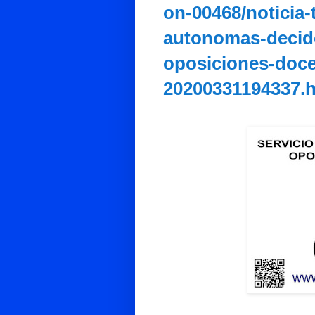
on-00468/noticia
autonomas-decide
oposiciones-doce
20200331194337.