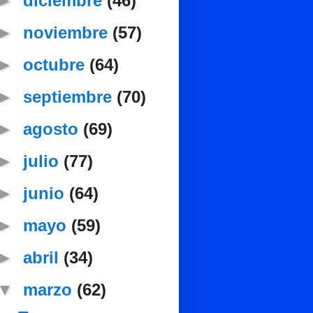
►
diciembre
(46)
►
noviembre
(57)
►
octubre
(64)
►
septiembre
(70)
►
agosto
(69)
►
julio
(77)
►
junio
(64)
►
mayo
(59)
►
abril
(34)
▼
marzo
(62)