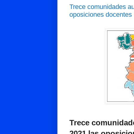
Trece comunidades au
oposiciones docentes 
Trece comunidad
2021 las oposici