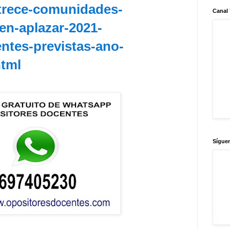
-trece-comunidades-
Canal
n-aplazar-2021-
ntes-previstas-ano-
html
Sígue