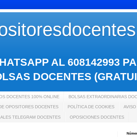
sitoresdocente
HATSAPP AL 608142993 P
LSAS DOCENTES (GRATUI
S DOCENTES 100% ONLINE
BOLSAS EXTRAORDINARIAS DO
 DE OPOSITORES DOCENTES
POLÍTICA DE COOKIES
AVISO
ALES TELEGRAM DOCENTES
OPOSICIONES DOCENTES
Número