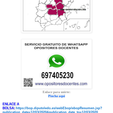
Enlace para unirte:
Pincha aquí
ENLACE A
BOLSA:
https://bop.diputoledo.es/webEbop/ebopResumen.jsp?
publication_date=12/03/2020&publication_date_to=12/03/2020