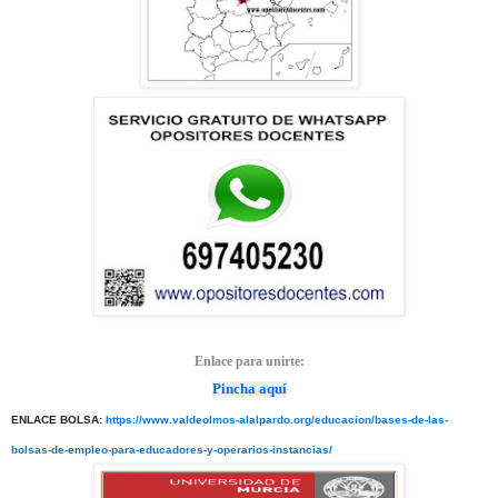
Enlace para unirte:
Pincha aquí
ENLACE BOLSA:
https://www.valdeolmos-alalpardo.org/educacion/bases-de-las-
bolsas-de-empleo-para-educadores-y-operarios-instancias/