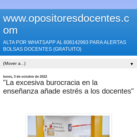
www.opositoresdocentes.c
om
ALTA POR WHATSAPP AL 608142993 PARA ALERTAS
BOLSAS DOCENTES (GRATUITO)
▼
lunes, 3 de octubre de 2022
"La excesiva burocracia en la
enseñanza añade estrés a los docentes"