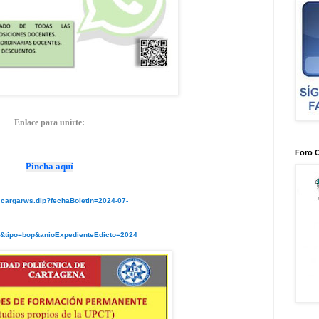
Enlace para unirte:
Foro 
Pincha aquí
escargarws.dip?fechaBoletin=2024-07-
&tipo=bop&anioExpedienteEdicto=2024