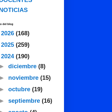
NOTICIAS
o del blog
►
2026
(168)
►
2025
(259)
▼
2024
(190)
►
diciembre
(8)
►
noviembre
(15)
►
octubre
(19)
►
septiembre
(16)