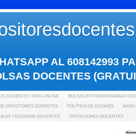
sitoresdocente
HATSAPP AL 608142993 P
LSAS DOCENTES (GRATUI
S DOCENTES 100% ONLINE
BOLSAS EXTRAORDINARIAS DO
 DE OPOSITORES DOCENTES
POLÍTICA DE COOKIES
AVISO
ALES TELEGRAM DOCENTES
OPOSICIONES DOCENTES
Número