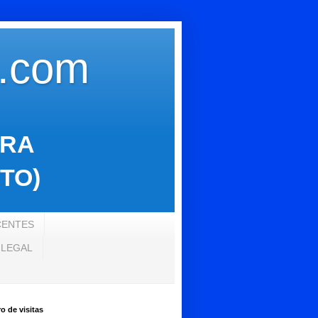
s.com
ARA
TO)
CENTES
 LEGAL
 de visitas