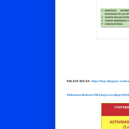
ENLACE BOLSA:
https://bop.dipujaen.es/d
03&numeroEdicto=2961&ejercicioBop=2024