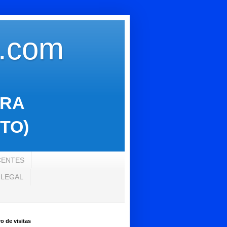
s.com
ARA
TO)
CENTES
 LEGAL
 de visitas