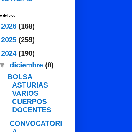
o del blog
►
2026
(168)
►
2025
(259)
▼
2024
(190)
▼
diciembre
(8)
BOLSA
ASTURIAS
VARIOS
CUERPOS
DOCENTES
CONVOCATORI
A