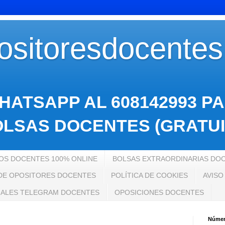
sitoresdocente
HATSAPP AL 608142993 P
LSAS DOCENTES (GRATUI
S DOCENTES 100% ONLINE
BOLSAS EXTRAORDINARIAS DO
 DE OPOSITORES DOCENTES
POLÍTICA DE COOKIES
AVISO
ALES TELEGRAM DOCENTES
OPOSICIONES DOCENTES
Número