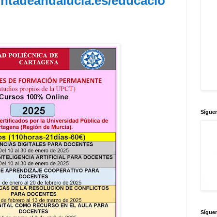
untadeandalucia.es/educacio
Sígue
Síguen