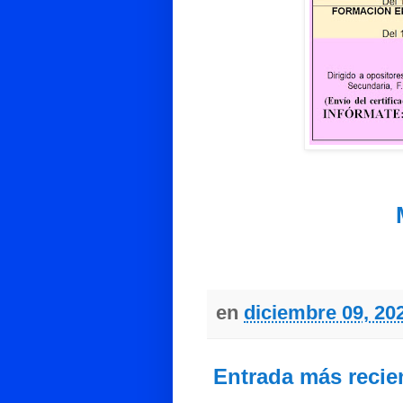
en
diciembre 09, 20
Entrada más recie