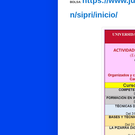
https://www.j
BOLSA:
n/sipri/inicio/