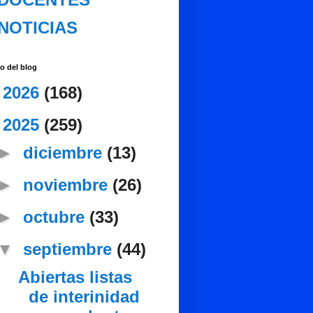
NOTICIAS
o del blog
►
2026
(168)
▼
2025
(259)
►
diciembre
(13)
►
noviembre
(26)
►
octubre
(33)
▼
septiembre
(44)
Abiertas listas
de interinidad