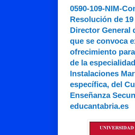
0590-109-NIM-Con 
Resolución de 19 
Director General 
que se convoca e
ofrecimiento par
de la especialid
Instalaciones Mar
específica, del C
Enseñanza Secunda
educantabria.es