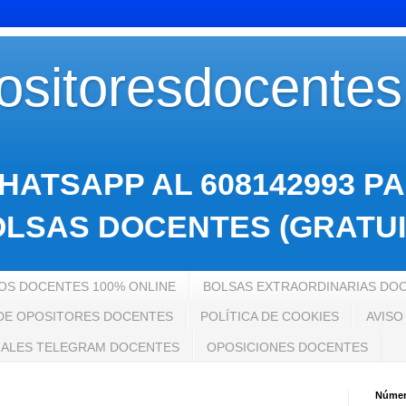
sitoresdocente
HATSAPP AL 608142993 P
LSAS DOCENTES (GRATUI
S DOCENTES 100% ONLINE
BOLSAS EXTRAORDINARIAS DO
 DE OPOSITORES DOCENTES
POLÍTICA DE COOKIES
AVISO
ALES TELEGRAM DOCENTES
OPOSICIONES DOCENTES
Número