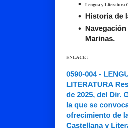
Lengua y Literatura 
Historia de 
Navegación 
Marinas
.
ENLACE :
0590-004 - LEN
LITERATURA Reso
de 2025, del Dir.
la que se convoc
ofrecimiento de l
Castellana y Liter