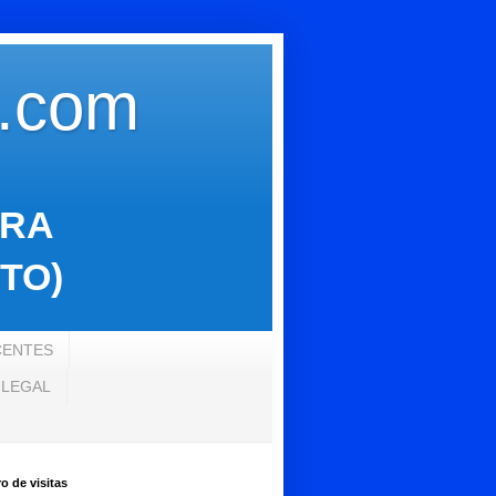
s.com
ARA
TO)
CENTES
 LEGAL
 de visitas