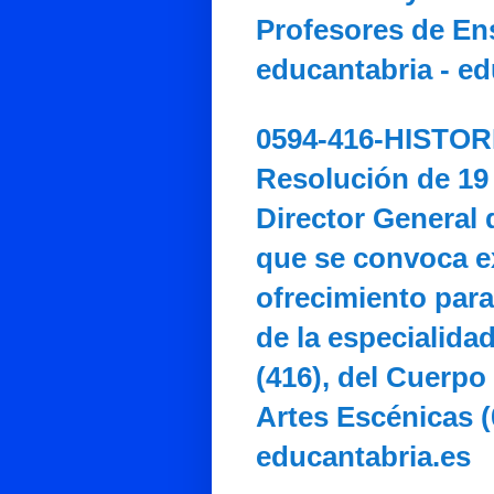
Profesores de En
educantabria - ed
0594-416-HISTOR
Resolución de 19 
Director General 
que se convoca e
ofrecimiento par
de la especialida
(416), del Cuerpo
Artes Escénicas (
educantabria.es