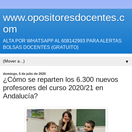
www.opositoresdocentes.c
om
ALTA POR WHATSAPP AL 608142993 PARA ALERTAS
BOLSAS DOCENTES (GRATUITO)
▼
domingo, 5 de julio de 2020
¿Cómo se reparten los 6.300 nuevos
profesores del curso 2020/21 en
Andalucía?