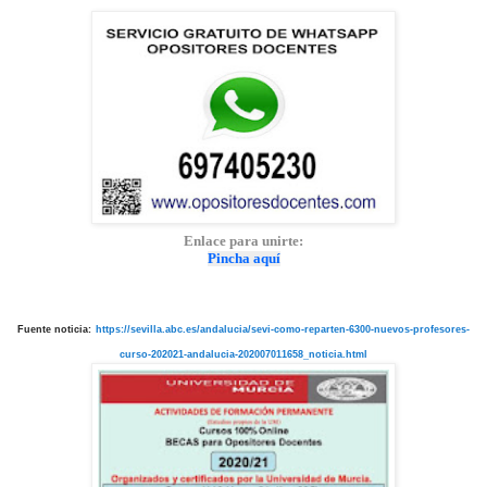
Enlace para unirte:
Pincha aquí
Fuente noticia:
https://sevilla.abc.es/andalucia/sevi-como-reparten-6300-nuevos-profesores-
curso-202021-andalucia-202007011658_noticia.html