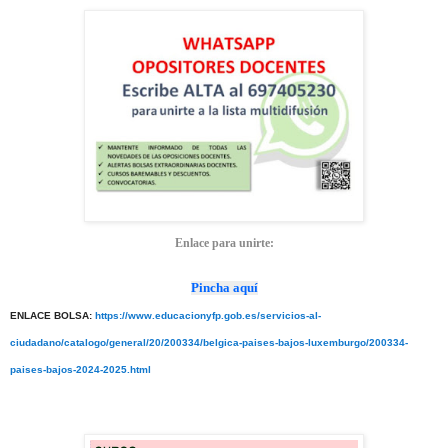
Enlace para unirte:
Pincha aquí
ENLACE BOLSA:
https://www.educacionyfp.gob.es/servicios-al-
ciudadano/catalogo/general/20/200334/belgica-paises-bajos-luxemburgo/200334-
paises-bajos-2024-2025.html