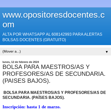
www.opositoresdocentes.c
om
ALTA POR WHATSAPP AL 608142993 PARA ALERTAS
BOLSAS DOCENTES (GRATUITO)
▼
lunes, 12 de febrero de 2024
BOLSA PARA MAESTROS/AS Y
PROFESORES/AS DE SECUNDARIA.
(PAISES BAJOS).
BOLSA PARA MAESTROS/AS Y PROFESORES/AS DE
SECUNDARIA
. (PAÍSES BAJOS).
Inscripción: hasta 1 de marzo.