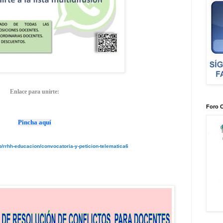
Enlace para unirte:
Foro 
Pincha aquí
b/rrhh-educacion/convocatoria-y-peticion-telematica6