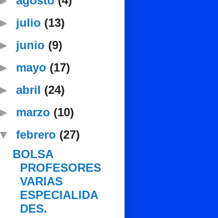
►
agosto
(4)
►
julio
(13)
►
junio
(9)
►
mayo
(17)
►
abril
(24)
►
marzo
(10)
▼
febrero
(27)
BOLSA
PROFESORES
VARIAS
ESPECIALIDA
DES.