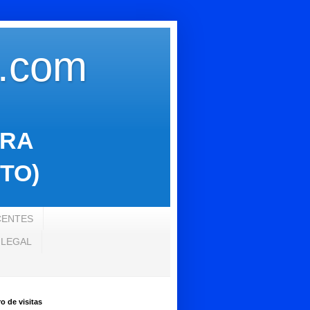
s.com
ARA
TO)
CENTES
 LEGAL
 de visitas