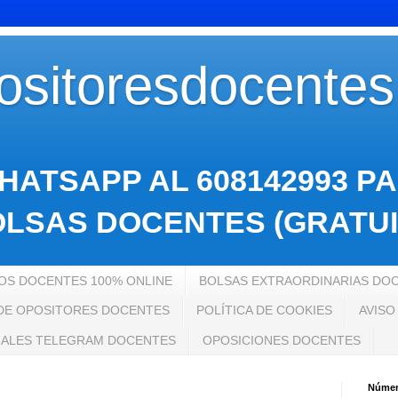
sitoresdocente
HATSAPP AL 608142993 P
LSAS DOCENTES (GRATUI
S DOCENTES 100% ONLINE
BOLSAS EXTRAORDINARIAS DO
 DE OPOSITORES DOCENTES
POLÍTICA DE COOKIES
AVISO
ALES TELEGRAM DOCENTES
OPOSICIONES DOCENTES
Número