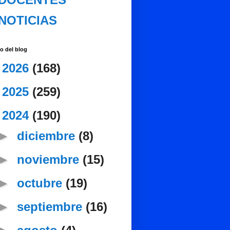
NOTICIAS
o del blog
►
2026
(168)
►
2025
(259)
▼
2024
(190)
►
diciembre
(8)
►
noviembre
(15)
►
octubre
(19)
►
septiembre
(16)