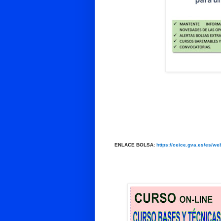
ENLACE BOLSA:
https://ceice.gva.es/es/we