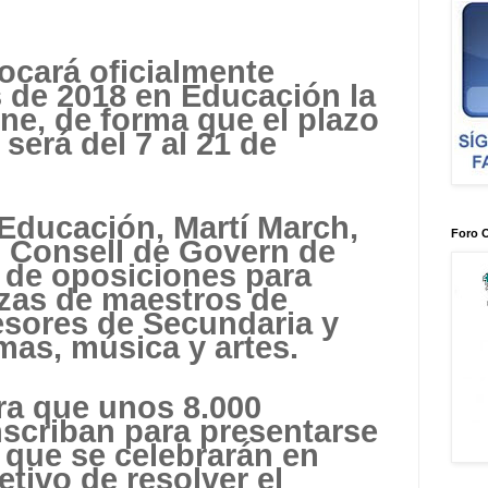
ocará oficialmente
s de 2018 en Educación
la
ne, de forma que el plazo
 será del 7 al 21 de
 Educación, Martí March,
Foro 
l Consell de Govern de
 de oposiciones
para
zas de maestros
de
esores de Secundaria y
mas, música y artes.
ra que unos 8.000
nscriban para presentarse
 que se celebrarán en
etivo de resolver el