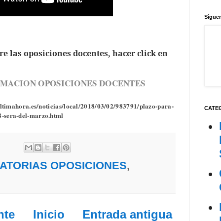
Síguen
 las oposiciones docentes, hacer click en
RMACION OPOSICIONES DOCENTES
/ultimahora.es/noticias/local/2018/03/02/983791/plazo-para-
CATE
8-sera-del-marzo.html
ATORIAS OPOSICIONES
,
nte
Inicio
Entrada antigua