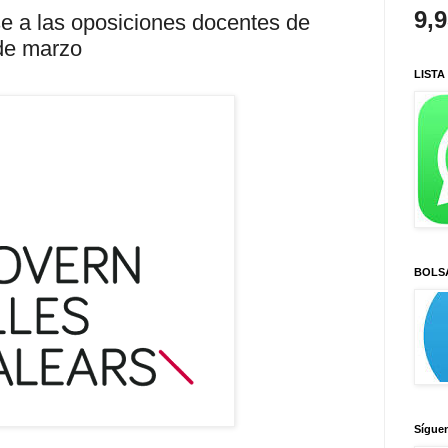
9,
se a las oposiciones docentes de
 de marzo
LISTA
BOLS
Sígue