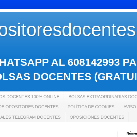
sitoresdocente
HATSAPP AL 608142993 P
LSAS DOCENTES (GRATUI
S DOCENTES 100% ONLINE
BOLSAS EXTRAORDINARIAS DO
 DE OPOSITORES DOCENTES
POLÍTICA DE COOKIES
AVISO
ALES TELEGRAM DOCENTES
OPOSICIONES DOCENTES
Número