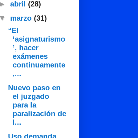
►
abril
(28)
▼
marzo
(31)
“El
‘asignaturismo
’, hacer
exámenes
continuamente
,...
Nuevo paso en
el juzgado
para la
paralización de
l...
Uso demanda