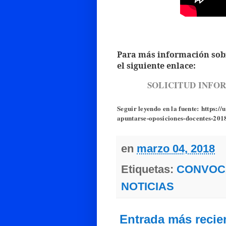
Para más información sobre
el siguiente enlace:
SOLICITUD INFO
Seguir leyendo en la fuente: https:/
apuntarse-oposiciones-docentes-201
en
marzo 04, 2018
Etiquetas:
CONVOC
NOTICIAS
Entrada más recie