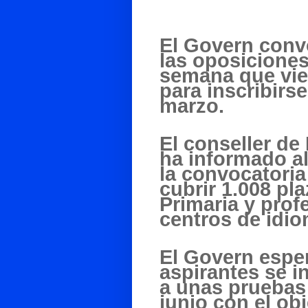
El Govern conv
las
oposicione
semana que vie
para inscribirse
marzo.
El conseller de
ha informado a
la
convocatoria
cubrir
1.008 pla
Primaria y prof
centros de idio
El Govern espe
aspirantes se i
a unas pruebas
junio con el obj