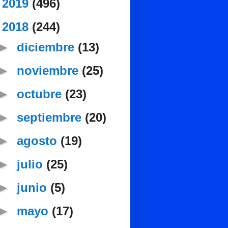
►
2019
(496)
▼
2018
(244)
►
diciembre
(13)
►
noviembre
(25)
►
octubre
(23)
►
septiembre
(20)
►
agosto
(19)
►
julio
(25)
►
junio
(5)
►
mayo
(17)