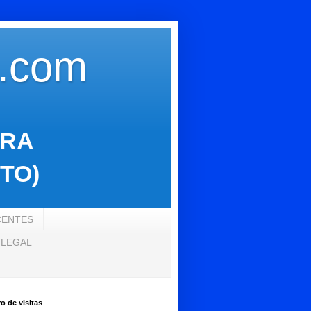
s.com
ARA
TO)
CENTES
 LEGAL
 de visitas