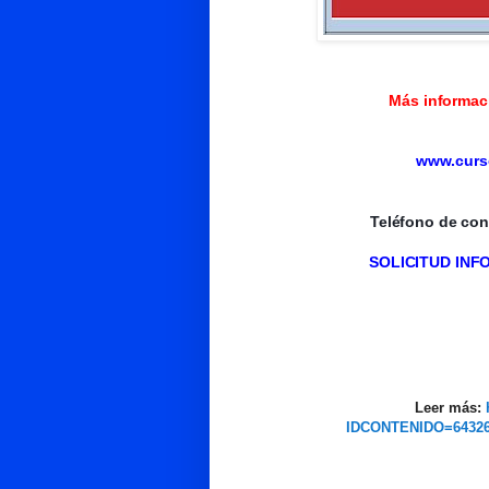
Más informaci
www.curs
Teléfono de con
SOLICITUD IN
Leer más:
IDCONTENIDO=64326