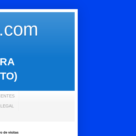
s.com
ARA
TO)
CENTES
 LEGAL
 de visitas