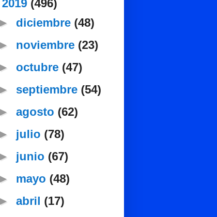
▼
2019
(496)
►
diciembre
(48)
►
noviembre
(23)
►
octubre
(47)
►
septiembre
(54)
►
agosto
(62)
►
julio
(78)
►
junio
(67)
►
mayo
(48)
►
abril
(17)