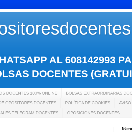
sitoresdocente
HATSAPP AL 608142993 P
LSAS DOCENTES (GRATUI
S DOCENTES 100% ONLINE
BOLSAS EXTRAORDINARIAS DO
 DE OPOSITORES DOCENTES
POLÍTICA DE COOKIES
AVISO
ALES TELEGRAM DOCENTES
OPOSICIONES DOCENTES
Número