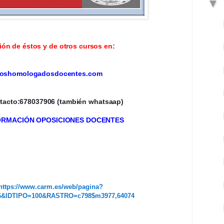
ón de éstos y de otros cursos en:
oshomologadosdocentes.com
tacto:678037906 (también whatsaap)
FORMACIÓN OPOSICIONES DOCENTES
https://www.carm.es/web/pagina?
&IDTIPO=100&RASTRO=c798$m3977,64074