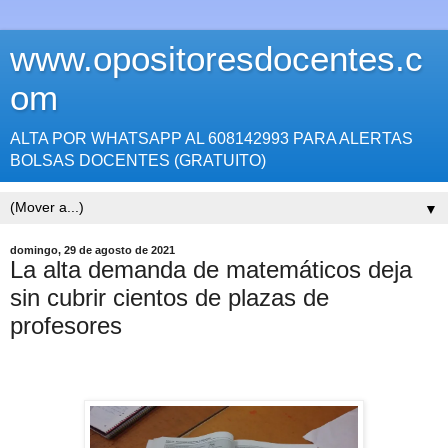
www.opositoresdocentes.c
om
ALTA POR WHATSAPP AL 608142993 PARA ALERTAS
BOLSAS DOCENTES (GRATUITO)
▼
domingo, 29 de agosto de 2021
La alta demanda de matemáticos deja
sin cubrir cientos de plazas de
profesores