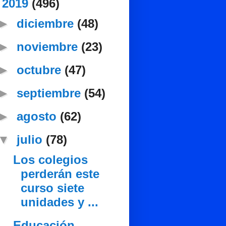
▼
2019
(496)
►
diciembre
(48)
►
noviembre
(23)
►
octubre
(47)
►
septiembre
(54)
►
agosto
(62)
▼
julio
(78)
Los colegios
perderán este
curso siete
unidades y ...
Educación