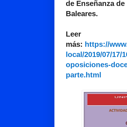
de Enseñanza de
Baleares.
Leer
más:
https://www.
local/2019/07/17/1
oposiciones-doce
parte.html