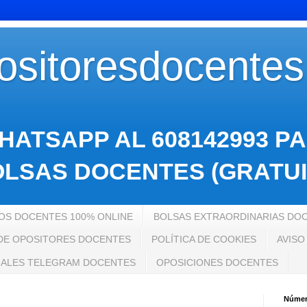
sitoresdocente
HATSAPP AL 608142993 P
LSAS DOCENTES (GRATUI
S DOCENTES 100% ONLINE
BOLSAS EXTRAORDINARIAS DO
 DE OPOSITORES DOCENTES
POLÍTICA DE COOKIES
AVISO
ALES TELEGRAM DOCENTES
OPOSICIONES DOCENTES
Número