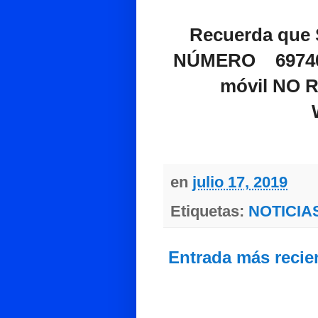
Recuerda qu
NÚMERO 697405
móvil NO 
en
julio 17, 2019
Etiquetas:
NOTICIA
Entrada más recie