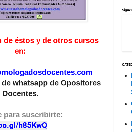
Síguen
 de éstos y de otros cursos
en:
CATE
omologadosdocentes.com
o de whatsapp de Opositores
Docentes.
 para suscribirte:
oo.gl/h85KwQ