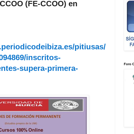
 CCOO (FE-CCOO) en
periodicodeibiza.es/pitiusas/
094869/inscritos-
Foro 
ntes-supera-primera-