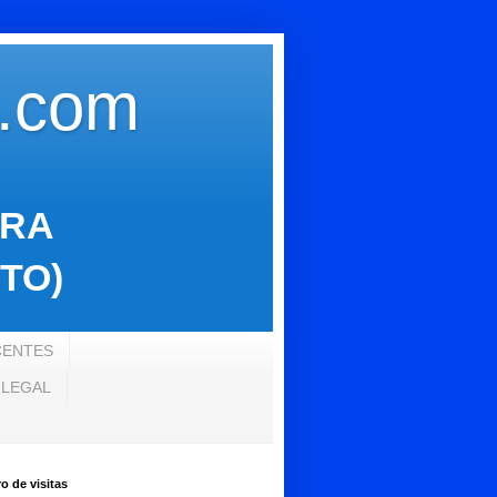
s.com
ARA
TO)
CENTES
 LEGAL
 de visitas