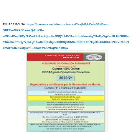
https://cartama.sedelectronica.es/?x=jM6-kCwlrG3H5wv-
ENLACE BOLSA:
SRFTseNt7PD9smsQdLtk3b-
oMOmtVmjGWyZFPiwEUfLm7QonPc3NQ*nkPZDoclzLpNkimWgYXoOyVgZed3EMfZK6Mc
YNmz5x3*3Qy*7pMLjI15w8v8r3s6goeS0tNQbSbNamDKUHtn7GjiXG43dCh1L2k6VRXelZI
0MXPVdI2pxofgwY1Ja8oltR*bKMSqfN9hT0qw