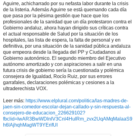
Aguirre, achicharrado por su nefasta labor durante la crisis
de la listeria. Además Aguirre se está quemando cada día
que pasa por la pésima gestión que hace que los
profesionales de la sanidad que un día protestaron contra el
Gobierno andaluz, ahora hayan dirigido sus críticas contra
el actual responsable de Salud por la situación de los
hospitales, las lista de espera, la falta de personal y en
definitiva, por una situación de la sanidad pública andaluza
que empeora desde la llegada del PP y Ciudadanos al
Gobierno autonómico. El segundo miembro del Ejecutivo
autónomo amortizado y con aspiraciones a salir en una
futura crisis de gobierno sería la cuestionada y polémica
consejera de Igualdad, Rocío Ruiz, por sus errores
garrafales, declaraciones polémicas y cesiones a la
ultraderechista VOX.
Leer más:
https://www.elplural.com/politica/las-madres-de-
jaen-sin-comedor-escolar-dejan-callado-y-sin-respuesta-al-
consejero-de-educacion_226629102?
fbclid=IwAR3BwWDInIV3Cnl4HuIRm_zvx2UqAMqMalaaS9
h6lAjhqhMagWT9YErifUI