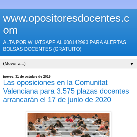
www.opositoresdocentes.c
om
ALTA POR WHATSAPP AL 608142993 PARA ALERTAS
BOLSAS DOCENTES (GRATUITO)
▼
jueves, 31 de octubre de 2019
Las oposiciones en la Comunitat
Valenciana para 3.575 plazas docentes
arrancarán el 17 de junio de 2020