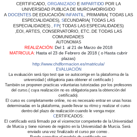
CERTIFICADO,
ORGANIZADO
E
I
MPARTIDO
POR LA
UNIVERSIDAD PUBLICA DE MURCIA#DIRIGIDO
A
DOCENTES
DE
EDUCACIÓN
I
NFANTIL
,
PRIMARIA
( TODAS LAS
ESPECIALIDADES),
S
ECUNDARIA
( TODAS LAS
ESPECIALIDADES) ,
FP
( TODAS LAS ESPECIALIDADES)
,
EOI
,
ARTES
,
CONSERVATORIO
, ETC..DE TODAS LAS
COMUNIDADES
AUTONOMAS
REALIZACIÓN
:
Del 1 al 21 de Marzo de 2018
MATRICULA
:
Hasta el 23 de Febrero de 2018 ( o Hasta cubrir
pl
azas)
http://www.chdformacion.es/matricula/
EVALUACIÓN
La evaluación será tipo test que se autocorrige en la plataforma de la
universidad ( obligatoria para obtener el certificado )
También se proponen practicas voluntarias tutorizadas por los profesores
del curso.( cuya realización no es obligatoria para la obtención del
certificado).
El curso es completamente online, no es necesario entrar en unas horas
determinadas en la plataforma, puede llevar su ritmo y realizar el curso
dentro del plazo de realización cuando le venga mejor.
C
ERTIFICADOS
:
El certificado está firmado por el vicerrector competente de la Universidad
de Murcia y tiene número de registro en la Universidad de Murcia. Será
enviado una vez finalizado el curso por correo .
Puede consultar el modelo de certificado en: