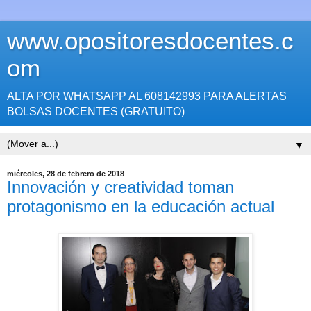
www.opositoresdocentes.c
om
ALTA POR WHATSAPP AL 608142993 PARA ALERTAS
BOLSAS DOCENTES (GRATUITO)
▼
miércoles, 28 de febrero de 2018
Innovación y creatividad toman
protagonismo en la educación actual