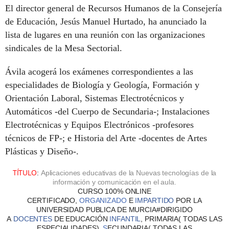
El director general de Recursos Humanos de la Consejería
de Educación, Jesús Manuel Hurtado, ha anunciado la
lista de lugares en una reunión con las organizaciones
sindicales de la Mesa Sectorial.
Ávila acogerá los exámenes correspondientes a las
especialidades de Biología y Geología, Formación y
Orientación Laboral, Sistemas Electrotécnicos y
Automáticos -del Cuerpo de Secundaria-; Instalaciones
Electrotécnicas y Equipos Electrónicos -profesores
técnicos de FP-; e Historia del Arte -docentes de Artes
Plásticas y Diseño-.
TÍTULO
:
Aplicaciones educativas de la Nuevas tecnologías de la
información y comunicación en el aula.
CURSO
100% ONLINE
CERTIFICADO,
ORGANIZADO
E
I
MPARTIDO
POR LA
UNIVERSIDAD PUBLICA DE MURCIA#DIRIGIDO
A
DOCENTES
DE
EDUCACIÓN
I
NFANTIL
,
PRIMARIA
( TODAS LAS
ESPECIALIDADES),
S
ECUNDARIA
( TODAS LAS