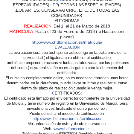
ESPECIALIDADES) ,
FP
( TODAS LAS ESPECIALIDADES)
,
EOI
,
ARTES
,
CONSERVATORIO
, ETC..DE TODAS LAS
COMUNIDADES
AUTONOMAS
REALIZACIÓN
:
Del 1 al 21 de Marzo de 2018
MATRICULA
:
Hasta el 23 de Febrero de 2018 ( o Hasta cubrir
pl
azas)
http://www.chdformacion.es/matricula/
EVALUACIÓN
La evaluación será tipo test que se autocorrige en la plataforma de la
universidad ( obligatoria para obtener el certificado )
También se proponen practicas voluntarias tutorizadas por los profesores
del curso.( cuya realización no es obligatoria para la obtención del
certificado).
El curso es completamente online, no es necesario entrar en unas horas
determinadas en la plataforma, puede llevar su ritmo y realizar el curso
dentro del plazo de realización cuando le venga mejor.
C
ERTIFICADOS
:
El certificado está firmado por el vicerrector competente de la Universidad
de Murcia y tiene número de registro en la Universidad de Murcia. Será
enviado una vez finalizado el curso por correo .
Puede consultar el modelo de certificado en:
http://www.chdformacion.es/certificados/
Más información de éste y de otros cursos en:
Web:
www.chdformacion.es
Teléfono de contacto:678037906 (también whatsaap)