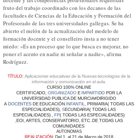
docente y las competencias profesionales requeridas
fruto del trabajo coordinado con los decanos de las
facultades de Ciencias de la Educación y Formación del
Profesorado de las tres universidades gallegas. Se ha
abierto el melón de la actualización del modelo de
formación docente y el conselleiro insta a no tener
miedo: «Es un proceso que lo que busca es mejorar, no
poner el acento en nadie ni señalar a nadie», afirma
Rodríguez.
TÍTULO
:
Aplicaciones educativas de la Nuevas tecnologías de la
información y comunicación en el aula.
CURSO
100% ONLINE
CERTIFICADO,
ORGANIZADO
E
I
MPARTIDO
POR LA
UNIVERSIDAD PUBLICA DE MURCIA#DIRIGIDO
A
DOCENTES
DE
EDUCACIÓN
I
NFANTIL
,
PRIMARIA
( TODAS LAS
ESPECIALIDADES),
S
ECUNDARIA
( TODAS LAS
ESPECIALIDADES) ,
FP
( TODAS LAS ESPECIALIDADES)
,
EOI
,
ARTES
,
CONSERVATORIO
, ETC..DE TODAS LAS
COMUNIDADES
AUTONOMAS
REALIZACIÓN
:
Del 1 al 21 de Marzo de 2018