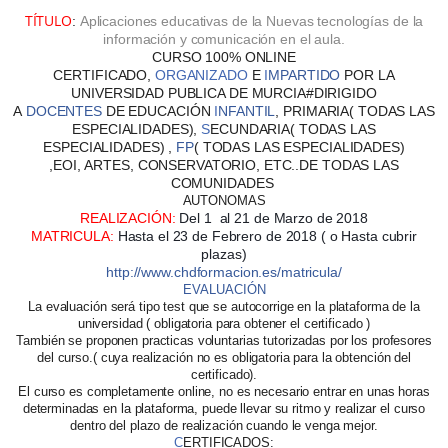
TÍTULO
:
Aplicaciones educativas de la Nuevas tecnologías de la
información y comunicación en el aula.
CURSO
100% ONLINE
CERTIFICADO,
ORGANIZADO
E
I
MPARTIDO
POR LA
UNIVERSIDAD PUBLICA DE MURCIA#DIRIGIDO
A
DOCENTES
DE
EDUCACIÓN
I
NFANTIL
,
PRIMARIA
( TODAS LAS
ESPECIALIDADES),
S
ECUNDARIA
( TODAS LAS
ESPECIALIDADES) ,
FP
( TODAS LAS ESPECIALIDADES)
,
EOI
,
ARTES
,
CONSERVATORIO
, ETC..DE TODAS LAS
COMUNIDADES
AUTONOMAS
REALIZACIÓN
:
Del 1 al 21 de Marzo de 2018
MATRICULA
:
Hasta el 23 de Febrero de 2018 ( o Hasta cubrir
pl
azas)
http://www.chdformacion.es/matricula/
EVALUACIÓN
La evaluación será tipo test que se autocorrige en la plataforma de la
universidad ( obligatoria para obtener el certificado )
También se proponen practicas voluntarias tutorizadas por los profesores
del curso.( cuya realización no es obligatoria para la obtención del
certificado).
El curso es completamente online, no es necesario entrar en unas horas
determinadas en la plataforma, puede llevar su ritmo y realizar el curso
dentro del plazo de realización cuando le venga mejor.
C
ERTIFICADOS
: