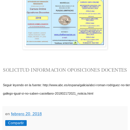
SOLICITUD INFORMACION OPOSICIONES DOCENTES
Seguir leyendo en la fuente:
http://www.abc.es/espana/galicia/abci-roman-rodriguez-no-ti
gallego-igual-si-no-saben-castellano-201802172021_noticia.html
en
febrero 20, 2018
Compartir