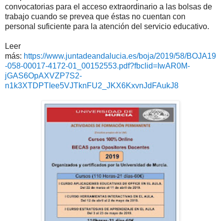
convocatorias para el acceso extraordinario a las bolsas de
trabajo cuando se prevea que éstas no cuentan con
personal suficiente para la atención del servicio educativo.
Leer
más:
https://www.juntadeandalucia.es/boja/2019/58/BOJA19
-058-00017-4172-01_00152553.pdf?fbclid=IwAR0M-
jGAS6OpAXVZP7S2-
n1k3XTDPTIee5VJTknFU2_JKX6KxvnJdFAukJ8