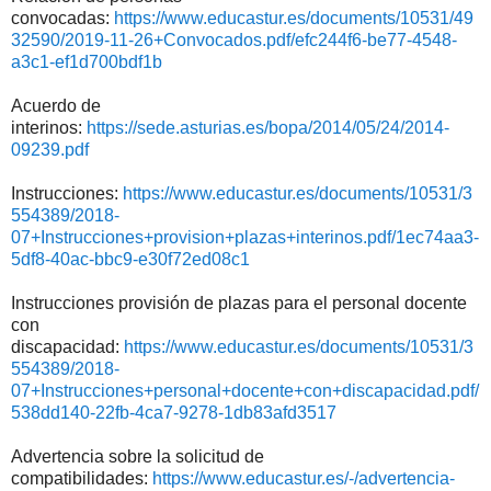
convocadas:
https://www.educastur.es/documents/10531/49
32590/2019-11-26+Convocados.pdf/efc244f6-be77-4548-
a3c1-ef1d700bdf1b
Acuerdo de
interinos:
https://sede.asturias.es/bopa/2014/05/24/2014-
09239.pdf
Instrucciones:
https://www.educastur.es/documents/10531/3
554389/2018-
07+Instrucciones+provision+plazas+interinos.pdf/1ec74aa3-
5df8-40ac-bbc9-e30f72ed08c1
Instrucciones provisión de plazas para el personal docente
con
discapacidad:
https://www.educastur.es/documents/10531/3
554389/2018-
07+Instrucciones+personal+docente+con+discapacidad.pdf/
538dd140-22fb-4ca7-9278-1db83afd3517
Advertencia sobre la solicitud de
compatibilidades:
https://www.educastur.es/-/advertencia-