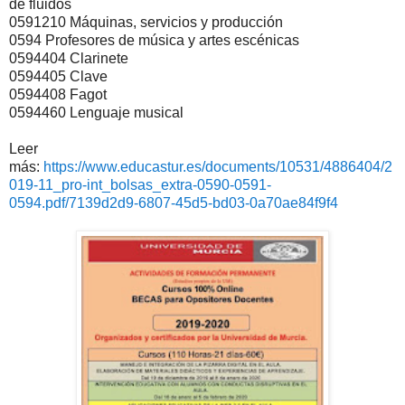
de fluidos
0591210 Máquinas, servicios y producción
0594 Profesores de música y artes escénicas
0594404 Clarinete
0594405 Clave
0594408 Fagot
0594460 Lenguaje musical
Leer
más:
https://www.educastur.es/documents/10531/4886404/2
019-11_pro-int_bolsas_extra-0590-0591-
0594.pdf/7139d2d9-6807-45d5-bd03-0a70ae84f9f4