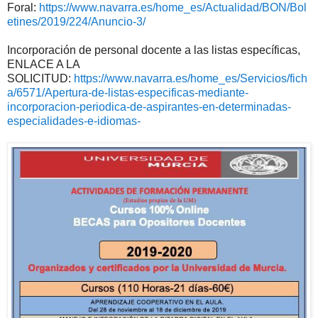
Foral:
https://www.navarra.es/home_es/Actualidad/BON/Bol
etines/2019/224/Anuncio-3/
Incorporación de personal docente a las listas específicas,
ENLACE A LA
SOLICITUD:
https://www.navarra.es/home_es/Servicios/fich
a/6571/Apertura-de-listas-especificas-mediante-
incorporacion-periodica-de-aspirantes-en-determinadas-
especialidades-e-idiomas-