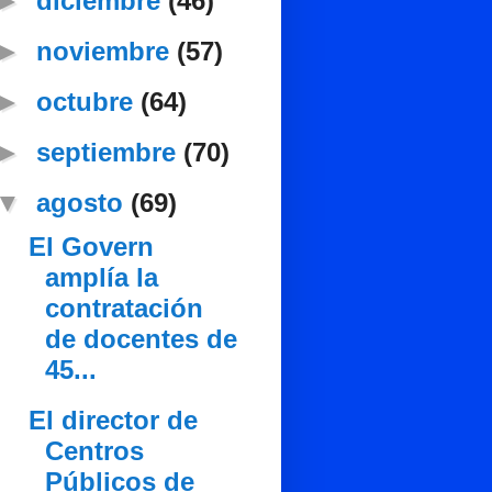
►
diciembre
(46)
►
noviembre
(57)
►
octubre
(64)
►
septiembre
(70)
▼
agosto
(69)
El Govern
amplía la
contratación
de docentes de
45...
El director de
Centros
Públicos de