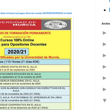
rdad.es/murcia/sigue-directo-rueda-20200820095633-nt.html
Archiv