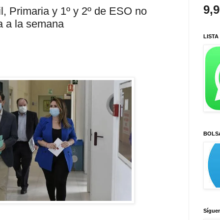
9,
l, Primaria y 1º y 2º de ESO no
ía a la semana
LISTA
BOLS
Sígue