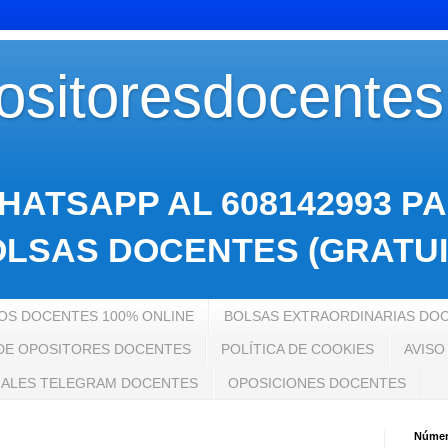
sitoresdocente
HATSAPP AL 608142993 P
LSAS DOCENTES (GRATUI
S DOCENTES 100% ONLINE
BOLSAS EXTRAORDINARIAS DO
 DE OPOSITORES DOCENTES
POLÍTICA DE COOKIES
AVISO
ALES TELEGRAM DOCENTES
OPOSICIONES DOCENTES
Número