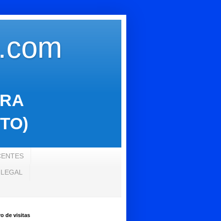
s.com
ARA
TO)
CENTES
 LEGAL
 de visitas