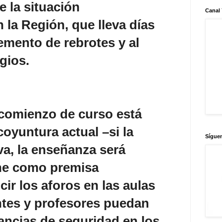
 la situación
Canal
 la Región, que lleva días
remento de rebrotes y al
gios.
 comienzo de curso está
coyuntura actual –si la
Sígue
va, la enseñanza será
ene como premisa
ir los aforos en las aulas
ntes y profesores puedan
ancias de seguridad en los