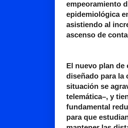
empeoramiento de
epidemiológica en
asistiendo al inc
ascenso de conta
El nuevo plan de
diseñado para la 
situación se agra
telemática–, y ti
fundamental reduc
para que estudia
mantener las dist