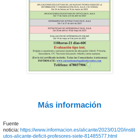
Más información
Fuente
noticia:
https://www.informacion.es/alicante/2023/01/20/instit
utos-alicante-deficit-profesores-siete-81485577.html