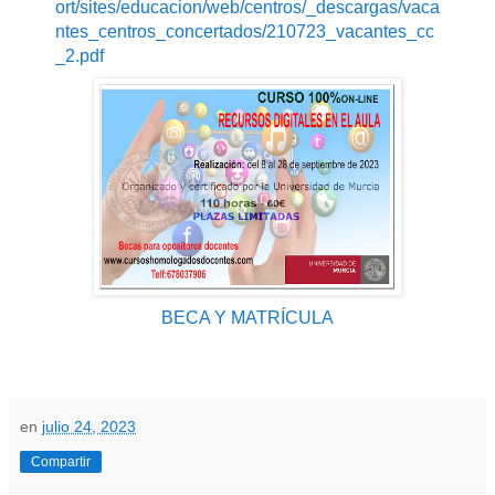
ort/sites/educacion/web/centros/_descargas/vaca
ntes_centros_concertados/210723_vacantes_cc
_2.pdf
BECA Y MATRÍCULA
en
julio 24, 2023
Compartir