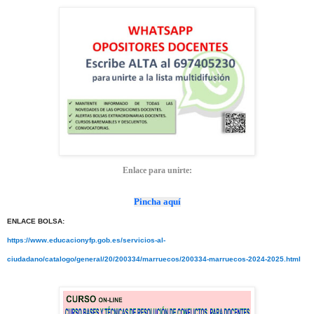
Enlace para unirte:
Pincha aquí
ENLACE BOLSA:
https://www.educacionyfp.gob.es/servicios-al-
ciudadano/catalogo/general/20/200334/marruecos/200334-marruecos-2024-2025.html