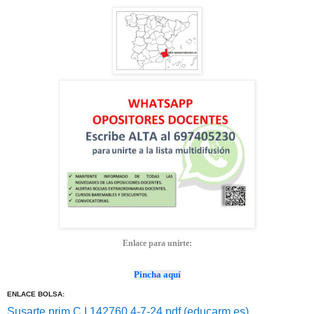
Enlace para unirte:
Pincha aquí
ENLACE BOLSA:
Susarte prim C.I 142760 4-7-24.pdf (educarm.es)