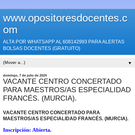
www.opositoresdocentes.c
om
ALTA POR WHATSAPP AL 608142993 PARA ALERTAS
BOLSAS DOCENTES (GRATUITO)
▼
domingo, 7 de julio de 2024
VACANTE CENTRO CONCERTADO
PARA MAESTROS/AS ESPECIALIDAD
FRANCÉS. (MURCIA).
VACANTE CENTRO CONCERTADO PARA
MAESTROS/AS ESPECIALIDAD FRANCÉS
. (MURCIA).
Inscripción: Abierta.