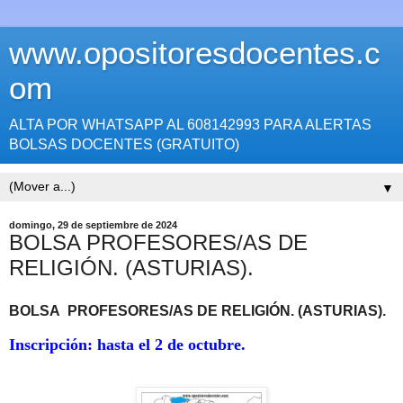
www.opositoresdocentes.c
om
ALTA POR WHATSAPP AL 608142993 PARA ALERTAS
BOLSAS DOCENTES (GRATUITO)
▼
domingo, 29 de septiembre de 2024
BOLSA PROFESORES/AS DE
RELIGIÓN. (ASTURIAS).
BOLSA
PROFESORES/AS DE RELIGIÓN
. (ASTURIAS).
Inscripción:
hasta el 2 de octubre.