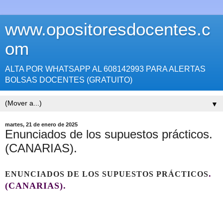
www.opositoresdocentes.c
om
ALTA POR WHATSAPP AL 608142993 PARA ALERTAS
BOLSAS DOCENTES (GRATUITO)
▼
martes, 21 de enero de 2025
Enunciados de los supuestos prácticos.
(CANARIAS).
.
ENUNCIADOS DE LOS SUPUESTOS PRÁCTICOS
(CANARIAS).