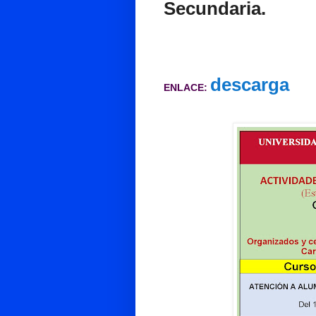
Secundaria.
descarga
EN
LACE: