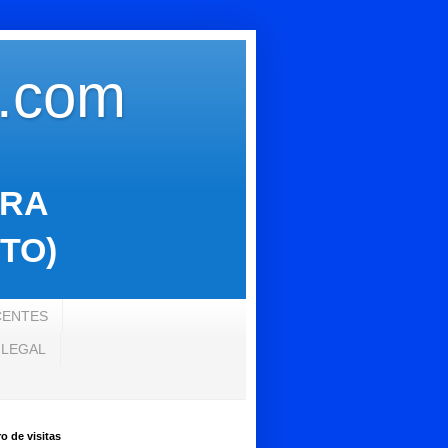
s.com
ARA
TO)
CENTES
 LEGAL
 de visitas