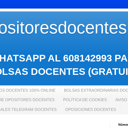
sitoresdocente
HATSAPP AL 608142993 P
LSAS DOCENTES (GRATUI
S DOCENTES 100% ONLINE
BOLSAS EXTRAORDINARIAS DO
 DE OPOSITORES DOCENTES
POLÍTICA DE COOKIES
AVISO
ALES TELEGRAM DOCENTES
OPOSICIONES DOCENTES
Número