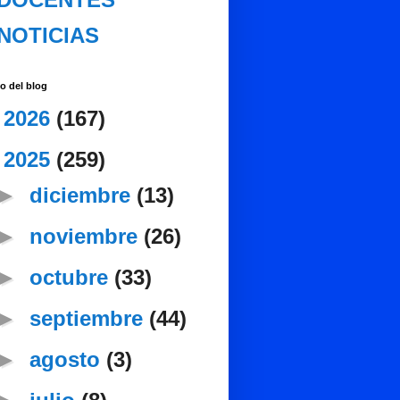
NOTICIAS
o del blog
►
2026
(167)
▼
2025
(259)
►
diciembre
(13)
►
noviembre
(26)
►
octubre
(33)
►
septiembre
(44)
►
agosto
(3)