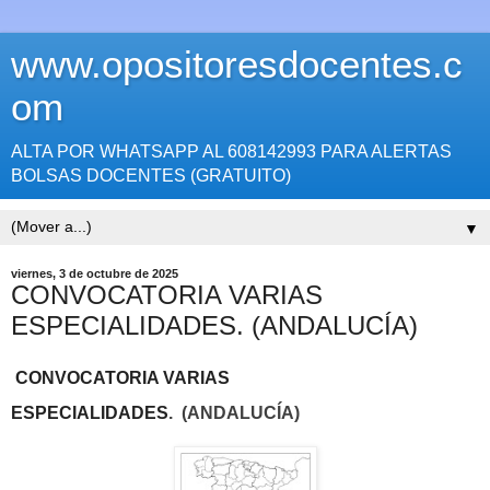
www.opositoresdocentes.c
om
ALTA POR WHATSAPP AL 608142993 PARA ALERTAS
BOLSAS DOCENTES (GRATUITO)
▼
viernes, 3 de octubre de 2025
CONVOCATORIA VARIAS
ESPECIALIDADES. (ANDALUCÍA)
CONVOCATORIA VARIAS
ESPECIALIDADES
.
(ANDALUCÍA)