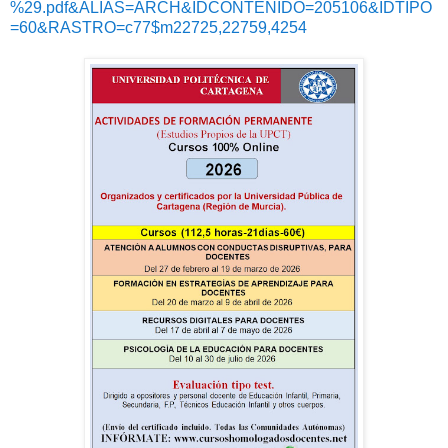
%29.pdf&ALIAS=ARCH&IDCONTENIDO=205106&IDTIPO
=60&RASTRO=c77$m22725,22759,4254