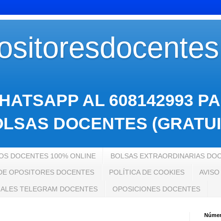
sitoresdocente
HATSAPP AL 608142993 P
LSAS DOCENTES (GRATUI
S DOCENTES 100% ONLINE
BOLSAS EXTRAORDINARIAS DO
 DE OPOSITORES DOCENTES
POLÍTICA DE COOKIES
AVISO
ALES TELEGRAM DOCENTES
OPOSICIONES DOCENTES
Número