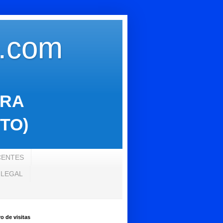
s.com
ARA
TO)
CENTES
 LEGAL
 de visitas