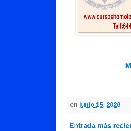
M
en
junio 15, 2026
Entrada más recie