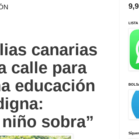
9,
ÓN
LISTA
lias canarias
a calle para
na educación
BOLS
digna:
 niño sobra”
Sígue