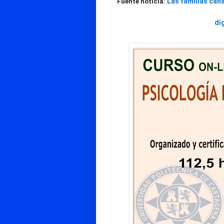
Las familias cana
Fuente noticia:
di