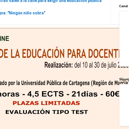
rias salen a la calle para exigir una educación pública
Canal
gna: "Ningún niño sobra"
Sígue