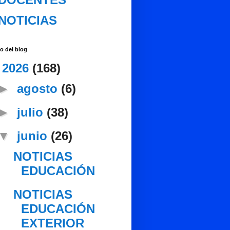
NOTICIAS
o del blog
▼
2026
(168)
►
agosto
(6)
►
julio
(38)
▼
junio
(26)
NOTICIAS
EDUCACIÓN
NOTICIAS
EDUCACIÓN
EXTERIOR