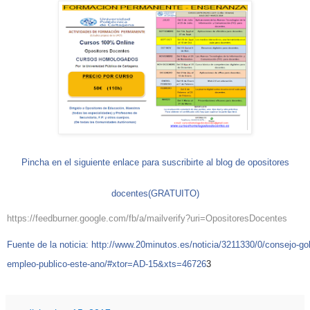
Pincha en el siguiente enlace para suscribirte al blog de opositores
docentes(GRATUITO)
https://feedburner.google.com/fb/a/mailverify?uri=OpositoresDocentes
Fuente de la noticia:
http://www.20minutos.es/noticia/3211330/0/consejo-gob
empleo-publico-este-ano/#xtor=AD-15&xts=46726
3