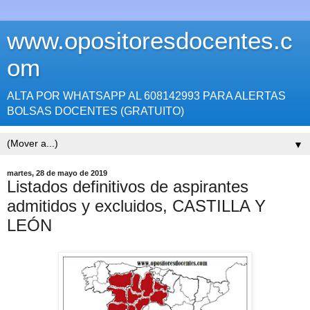
www.opositoresdocentes.c
om
ALTA POR WHATSAPP AL 608142993 PARA ALERTAS
BOLSAS DOCENTES (GRATUITO)
▼
martes, 28 de mayo de 2019
Listados definitivos de aspirantes
admitidos y excluidos, CASTILLA Y
LEÓN