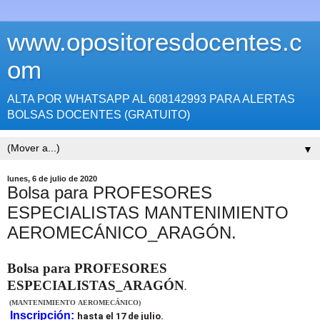
www.opositoresdocentes.c
om
ALTA POR WHATSAPP AL 608142993 PARA ALERTAS
BOLSAS DOCENTES (GRATUITO)
▼
lunes, 6 de julio de 2020
Bolsa para PROFESORES
ESPECIALISTAS MANTENIMIENTO
AEROMECÁNICO_ARAGÓN.
Bolsa
para PROFESORES
ESPECIALISTAS_ARAGÓN
.
(MANTENIMIENTO AEROMECÁNICO)
Inscripción:
hasta el 17 de julio.