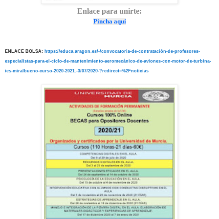
Enlace para unirte:
Pincha aquí
ENLACE BOLSA:
https://educa.aragon.es/-/convocatoria-de-contratación-de-profesores-
especialistas-para-el-ciclo-de-mantenimiento-aeromecánico-de-aviones-con-motor-de-turbina-
ies-miralbueno-curso-2020-2021.-3/07/2020-?redirect=%2Fnoticias