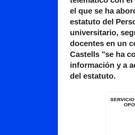
el que se ha abor
estatuto del Pers
universitario, se
docentes en un 
Castells "se ha 
información y a a
del estatuto.