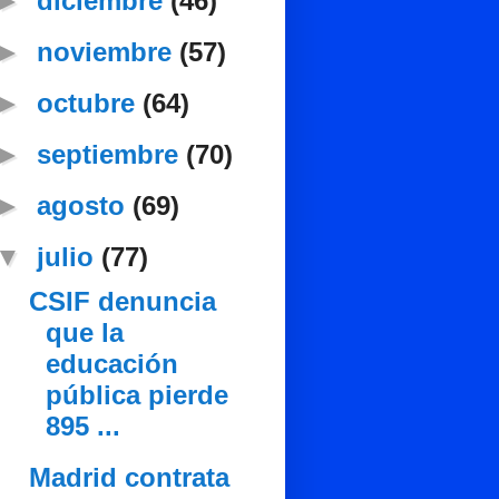
►
diciembre
(46)
►
noviembre
(57)
►
octubre
(64)
►
septiembre
(70)
►
agosto
(69)
▼
julio
(77)
CSIF denuncia
que la
educación
pública pierde
895 ...
Madrid contrata