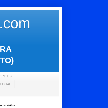
s.com
ARA
TO)
CENTES
 LEGAL
 de visitas