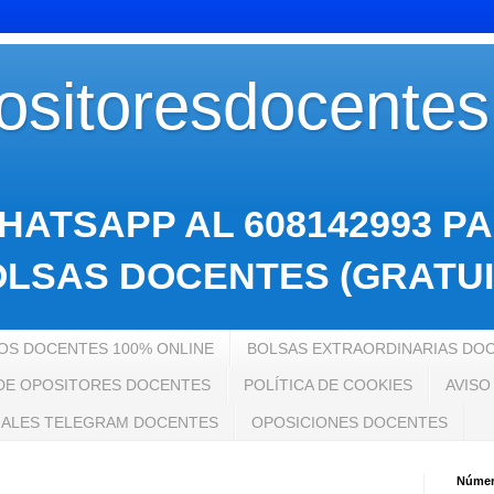
sitoresdocente
HATSAPP AL 608142993 P
LSAS DOCENTES (GRATUI
S DOCENTES 100% ONLINE
BOLSAS EXTRAORDINARIAS DO
 DE OPOSITORES DOCENTES
POLÍTICA DE COOKIES
AVISO
ALES TELEGRAM DOCENTES
OPOSICIONES DOCENTES
Número