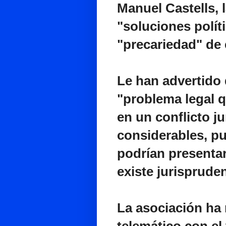
Manuel Castells, 
"soluciones políti
"precariedad" de 
Le han advertido 
"problema legal 
en un conflicto j
considerables, p
podrían presenta
existe jurisprude
La asociación ha
telemático con el