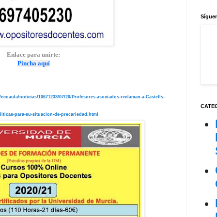
Síguen
Enlace para unirte:
Pincha aquí
/ecoaula/noticias/10671233/07/20/Profesores-asociados-reclaman-a-Castells-
CATE
iticas-para-su-situacion-de-precariedad.html