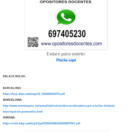
Enlace para unirte:
Pincha aquí
ENLACE BOLSA:
BARCELONA:
https://bop.diba.cat/temp/10_022020016379.pdf
BARCELONA:
http://www.montesquiu.cat/actualitat/noticies/borsa-educadora-per-a-la-llar-dinfants-
municipal-els-putxinellis.html
GIRONA:
https://ssl4.ddgi.cat/bopV1/pdf/2020/206/202020607547.pdf