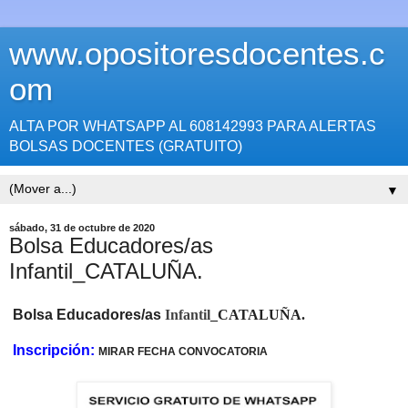
www.opositoresdocentes.c
om
ALTA POR WHATSAPP AL 608142993 PARA ALERTAS
BOLSAS DOCENTES (GRATUITO)
▼
sábado, 31 de octubre de 2020
Bolsa Educadores/as
Infantil_CATALUÑA.
Bolsa Educadores/as
Infantil
_CATALUÑA.
Inscripción:
MIRAR FECHA CONVOCATORIA