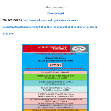
Enlace para unirte:
Pincha aquí
ENLACE BOLSA:
http://www.educacionyfp.gob.es/servicios-al-
ciudadano/catalogo/general/20/206225/reino-unido/206225-iceblanch-profesor-
2021.html