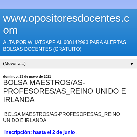
www.opositoresdocentes.c
om
ALTA POR WHATSAPP AL 608142993 PARA ALERTAS
BOLSAS DOCENTES (GRATUITO)
▼
domingo, 23 de mayo de 2021
BOLSA MAESTROS/AS-
PROFESORES/AS_REINO UNIDO E
IRLANDA
BOLSA MAESTROS/AS-PROFESORES/AS_REINO
UNIDO E IRLANDA
Inscripción: hasta el 2 de junio
.