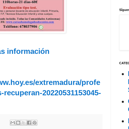
Síguen
s información
CATE
ww.hoy.es/extremadura/profe
-recuperan-20220531153045-