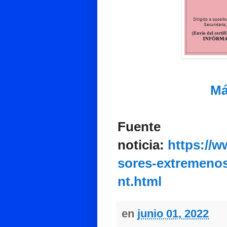
Má
Fuente
noticia:
https://w
sores-extremenos
nt.html
en
junio 01, 2022