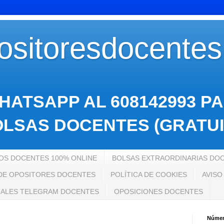
sitoresdocente
HATSAPP AL 608142993 P
LSAS DOCENTES (GRATUI
S DOCENTES 100% ONLINE
BOLSAS EXTRAORDINARIAS DO
 DE OPOSITORES DOCENTES
POLÍTICA DE COOKIES
AVISO
ALES TELEGRAM DOCENTES
OPOSICIONES DOCENTES
Número