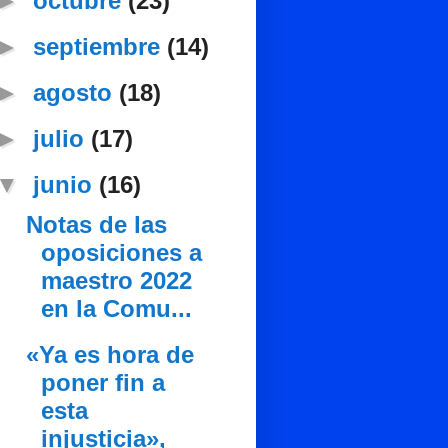
►
octubre
(23)
►
septiembre
(14)
►
agosto
(18)
►
julio
(17)
▼
junio
(16)
Notas de las
oposiciones a
maestro 2022
en la Comu...
«Ya es hora de
poner fin a
esta
injusticia»,