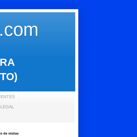
s.com
ARA
TO)
CENTES
 LEGAL
 de visitas