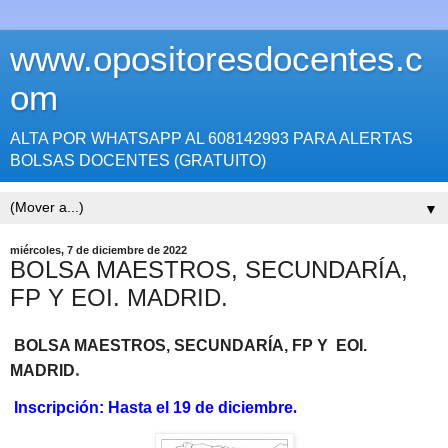
www.opositoresdocentes.c
om
ALTA POR WHATSAPP AL 608142993 PARA ALERTAS
BOLSAS DOCENTES (GRATUITO)
▼
miércoles, 7 de diciembre de 2022
BOLSA MAESTROS, SECUNDARÍA,
FP Y EOI. MADRID.
BOLSA MAESTROS, SECUNDARÍA, FP Y EOI.
.
MADRID
Inscripción: Hasta el 19 de diciembre
.