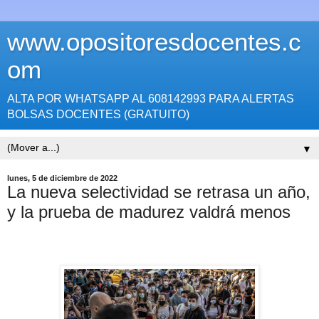
www.opositoresdocentes.c
om
ALTA POR WHATSAPP AL 608142993 PARA ALERTAS
BOLSAS DOCENTES (GRATUITO)
▼
lunes, 5 de diciembre de 2022
La nueva selectividad se retrasa un año,
y la prueba de madurez valdrá menos