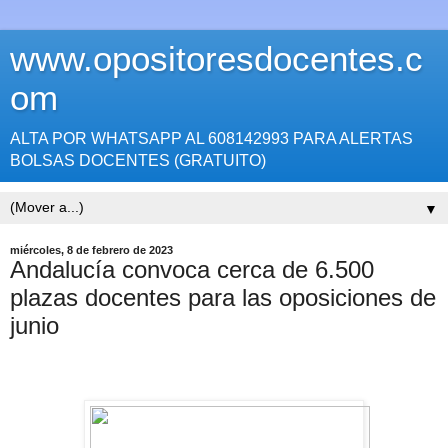
www.opositoresdocentes.c
om
ALTA POR WHATSAPP AL 608142993 PARA ALERTAS
BOLSAS DOCENTES (GRATUITO)
▼
miércoles, 8 de febrero de 2023
Andalucía convoca cerca de 6.500
plazas docentes para las oposiciones de
junio