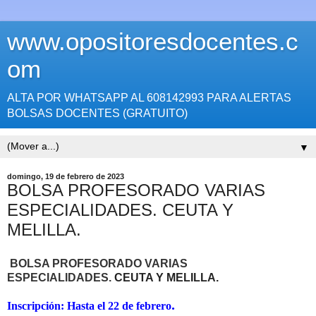
www.opositoresdocentes.c
om
ALTA POR WHATSAPP AL 608142993 PARA ALERTAS
BOLSAS DOCENTES (GRATUITO)
▼
domingo, 19 de febrero de 2023
BOLSA PROFESORADO VARIAS
ESPECIALIDADES. CEUTA Y
MELILLA.
BOLSA PROFESORADO VARIAS
ESPECIALIDADES.
CEUTA Y MELILLA.
.
Inscripción: Hasta el 22 de febrero