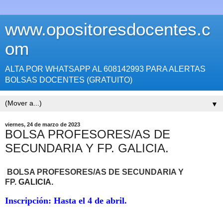
www.opositoresdocentes.c
om
ALTA POR WHATSAPP AL 608142993 PARA ALERTAS
BOLSAS DOCENTES (GRATUITO)
▼
viernes, 24 de marzo de 2023
BOLSA PROFESORES/AS DE
SECUNDARIA Y FP. GALICIA.
BOLSA PROFESORES/AS DE SECUNDARIA Y
FP.
GALICIA.
Inscripción: Hasta el 4 de abril.