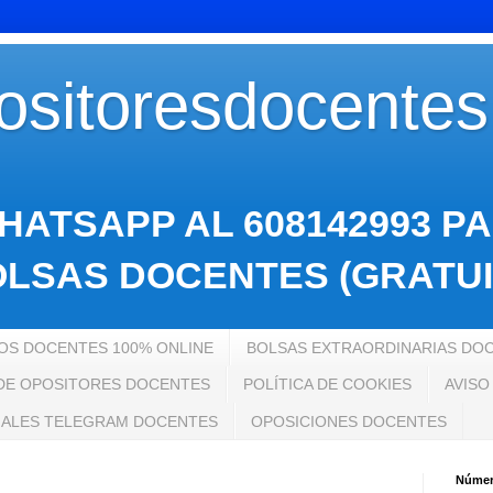
sitoresdocente
HATSAPP AL 608142993 P
LSAS DOCENTES (GRATUI
S DOCENTES 100% ONLINE
BOLSAS EXTRAORDINARIAS DO
 DE OPOSITORES DOCENTES
POLÍTICA DE COOKIES
AVISO
ALES TELEGRAM DOCENTES
OPOSICIONES DOCENTES
Número