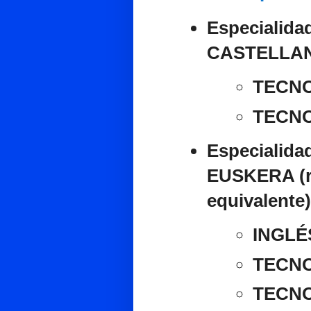
Especialidad
CASTELLA
TECNO
TECNO
Especialidad
EUSKERA (r
equivalente)
INGLÉ
TECNO
TECNO