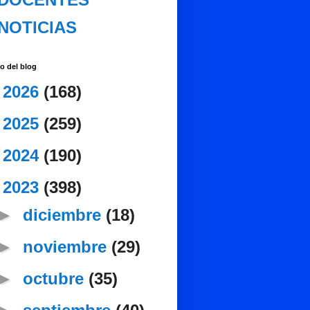
NOTICIAS
o del blog
►
2026
(168)
►
2025
(259)
►
2024
(190)
▼
2023
(398)
►
diciembre
(18)
►
noviembre
(29)
►
octubre
(35)