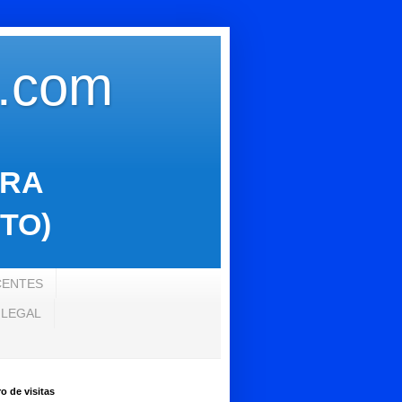
s.com
ARA
TO)
CENTES
 LEGAL
 de visitas