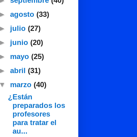
►
septiembre
(40)
►
agosto
(33)
►
julio
(27)
►
junio
(20)
►
mayo
(25)
►
abril
(31)
▼
marzo
(40)
¿Están
preparados los
profesores
para tratar el
au...