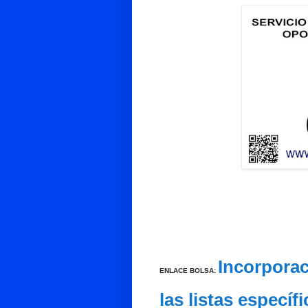
Incorporac
ENLACE BOLSA:
las listas específ