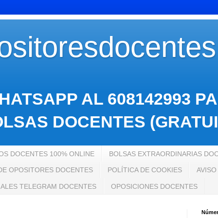
sitoresdocente
HATSAPP AL 608142993 P
LSAS DOCENTES (GRATUI
S DOCENTES 100% ONLINE
BOLSAS EXTRAORDINARIAS DO
 DE OPOSITORES DOCENTES
POLÍTICA DE COOKIES
AVISO
ALES TELEGRAM DOCENTES
OPOSICIONES DOCENTES
Número