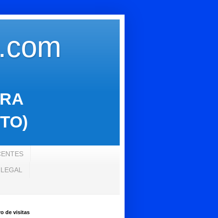
s.com
ARA
TO)
CENTES
 LEGAL
 de visitas