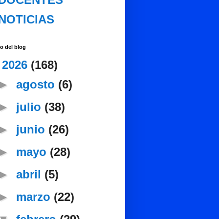
NOTICIAS
o del blog
▼
2026
(168)
►
agosto
(6)
►
julio
(38)
►
junio
(26)
►
mayo
(28)
►
abril
(5)
►
marzo
(22)