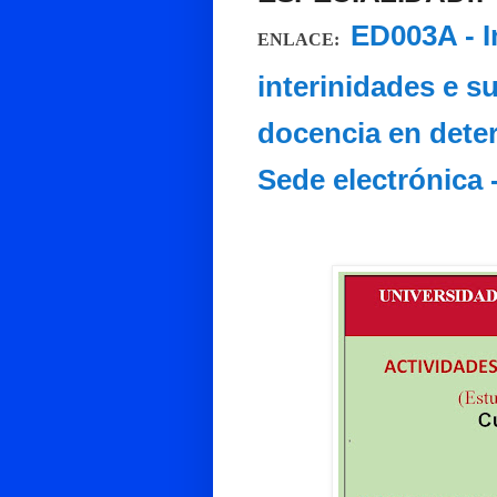
ED003A - I
ENLACE:
interinidades e s
docencia en deter
Sede electrónica 